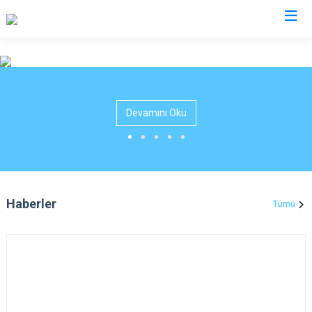
Kayseri
Akkışla
Özvatan
Devamını Oku
Bünyan
Pınarbaşı
Develi
Sarıoğlan
Felahiye
Sarız
Hacılar
Talas
Haberler
Tümü
İncesu
Tomarza
Kocasinan
Yahyalı
Melikgazi
Yeşilhisar