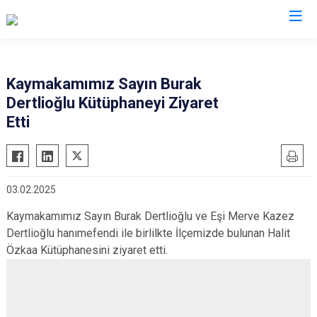
Kayseri
Kaymakamımız Sayın Burak
Dertlioğlu Kütüphaneyi Ziyaret
Akkışla
Özvatan
Etti
Bünyan
Pınarbaşı
Develi
Sarıoğlan
Felahiye
Sarız
03.02.2025
Hacılar
Talas
Kaymakamımız Sayın Burak Dertlioğlu ve Eşi Merve Kazez
İncesu
Tomarza
Dertlioğlu hanımefendi ile birlilkte İlçemizde bulunan Halit
Kocasinan
Yahyalı
Özkaa Kütüphanesini ziyaret etti.
Melikgazi
Yeşilhisar